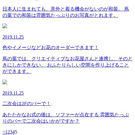
日本人に生まれても、意外と着る機会がないのが和装。 蔦
の葉での和装は雰囲気たっぷりのお写真がとれます。
2019.11.25
色やイメージなどお花のオーダーできます！
蔦の葉では、クリエイティブなお花屋さんと連携し、そのと
きにしかできない、 おふたりらしい空間を作り上げること
ができます。
2019.11.25
二次会は2Fのバーで！
あたたかなお式の後は、ソファーが点在する 雰囲気たっぷ
りのバーで二次会はいかがですか？
<
1
2
3
4
5